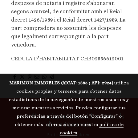
despeses de notaria i registre s'abonaran
segons aranzel, de conformitat amb el Reial
decret 1426/1989 i el Reial decret 1427/1989. La
part compradora no assumirà les despeses
que legalment corresponguin a la part
venedora.
CEDULA D'HABITABILITAT CHB02556612001
MARIMON IMMOBLES (AICAT: 1385 ; API: 2924)
utiliza
cookies propias y terceros para obtener datos
estadísticos de la navegación de nuestros usuarios y
mejorar nuestros servicios. Puedes configurar tus
2008 © Marimon Immobles, Tots els
preferencias a través del botón “Configurar” o
drets reservats
obtener más información en nuestra
política de
cookies
.
Política de cookies