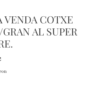
A VENDA COTXE
/GRAN AL SUPER
RE.
€
ron