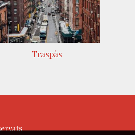
Traspàs
servats