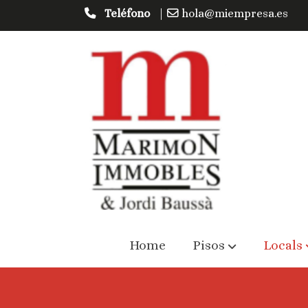
Teléfono
|
hola@miempresa.es
Home
Pisos
Locals