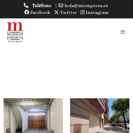
Teléfono
|
hola@miempresa.es
Facebook
Twitter
Instagram